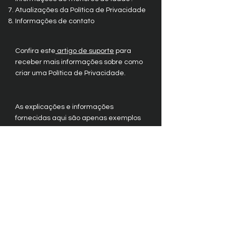
Atualizações da Política de Privacidade
Informações de contato
Confira este
artigo de suporte
para
receber mais informações sobre como
criar uma Política de Privacidade.
As explicações e informações
fornecidas aqui são apenas exemplos
gerais. Não confie neste artigo como
orientação jurídica ou como
recomendações sobre o que você
realmente deve fazer.
Recomendamos que você busque
orientação jurídica se precisar de
ajuda para entender e criar sua política
de privacidade.